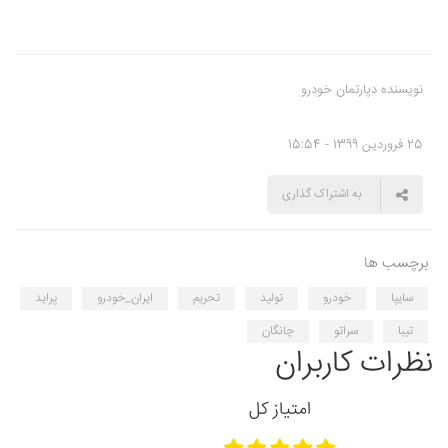
نویسنده دپارتمان خودرو
25 فروردین 1399 - 15:54
به اشتراک گذاری
برچسب ها
سایپا
خودرو
تولید
تحریم
ایران_خودرو
پراید
تیبا
سراتو
چانگان
نظرات کاربران
امتیاز کل