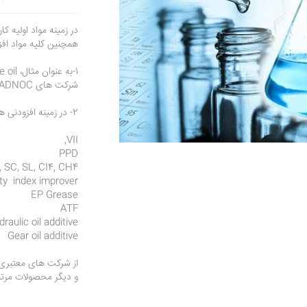
همچنین کلیه مواد افز
شرکت های Hyundai, SK, ADNOC,....
2- در زمینه افزودنی ها
VII,
PPD
 SC, SL, CI4, CH4
ty index improver
EP Grease
ATF
raulic oil additive
Gear oil additive
از شرکت های معتبری همچون Infineum و
و دیگر محصولات مرتب