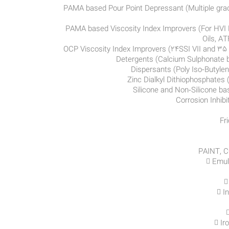
1) PAMA based Pour Point Depressant (Multiple grad
2) PAMA based Viscosity Index Improvers (For HVI 
Oils, AT
PAINT, 
 Emul

 I
 Ir