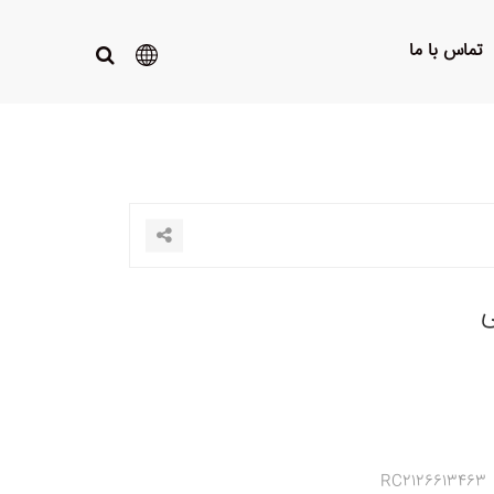
تماس با ما
ی
RC2126613463