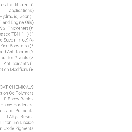
es for different
applications)
Hydraulic, Gear
F and Engine Oils)
3) OCP Viscosity Index Improvers (24SSI VII and 35 SSI Thickener)
4) Detergents (Calcium Sulphonate based TBN 400)
5) Dispersants (Poly Iso‐Butylene Succinimide)
6) Zinc Dialkyl Dithiophosphates (Zinc Boosters)
7) Silicone and Non‐Silicone based Anti‐foams
8) Corrosion Inhibitors for Glycols
9) Anti‐oxidants
10) Friction Modifiers
COAT CHEMICALS
sion Co Polymers
 Epoxy Resins
 Epoxy Hardeners
norganic Pigments
 Alkyd Resins
 Titanium Dioxide
on Oxide Pigments