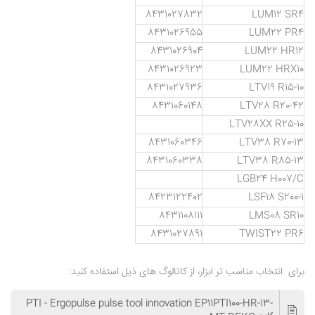
8431027832
LUM12 SR4
8431026955
LUM22 PR4
8431026904
LUM22 HR12
8431026923
LUM22 HRX10
8431027936
LTV19 R15-10
8431060148
LTV28 R20-42
LTV28XX R25-10
8431060346
LTV38 R70-13
8431060338
LTV38 R85-13
LGB24 H007/C
8423122402
LSF18 S200-1
8431108111
LMS08 SR10
8431027891
TWIST22 PR6
برای انتخاب مناسب تر ابزار، از کاتالوگ های ذیل استفاده کنید:
PTI - Ergopulse pulse tool innovation EP11PTI100-HR-13-